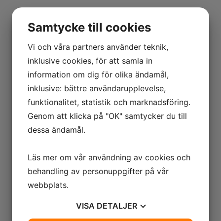
Tillbehör, fästen & speciallösningar
Samtycke till cookies
Adapterplattor, snabbfästen och
specialanpassningar för att passa din
Vi och våra partners använder teknik,
maskinpark – vi ordnar montage och
inklusive cookies, för att samla in
igångkörning.
information om dig för olika ändamål,
inklusive: bättre användarupplevelse,
Modeller
funktionalitet, statistik och marknadsföring.
Genom att klicka på "OK" samtycker du till
dessa ändamål.
Läs mer om vår användning av cookies och
behandling av personuppgifter på vår
webbplats.
VISA
DETALJER