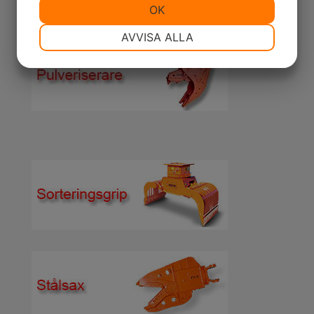
JA
NEJ
OK
JA
NEJ
NÖDVÄNDIG
INSTÄLLNINGAR
AVVISA ALLA
JA
NEJ
JA
NEJ
MARKNADSFÖRING
STATISTIK