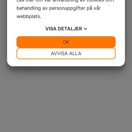
behandling av personuppgifter på vår
webbplats.
VISA
DETALJER
JA
NEJ
OK
JA
NEJ
NÖDVÄNDIG
INSTÄLLNINGAR
AVVISA ALLA
JA
NEJ
JA
NEJ
MARKNADSFÖRING
STATISTIK