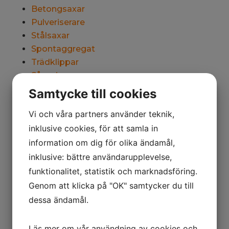
Betongsaxar
Pulveriserare
Stålsaxar
Spontaggregat
Trädklippar
Såggripar
Skopor till gräv och lastmaskiner
Samtycke till cookies
Tiltrotatorer
Vi och våra partners använder teknik,
Gaffelställ
inklusive cookies, för att samla in
Vattenkanoner
Minidumprar
information om dig för olika ändamål,
Tvångsblandare
inklusive: bättre användarupplevelse,
Grävmaskinständer
funktionalitet, statistik och marknadsföring.
Grävmaskinsfästen
Genom att klicka på "OK" samtycker du till
Adapterplattor till bla hammare och saxar
dessa ändamål.
Timmergripar
Och mycket mer
Läs mer om vår användning av cookies och