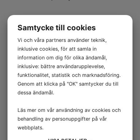
Samtycke till cookies
NPK GH-12
Passar maskiner 24-38 ton
Vi och våra partners använder teknik,
Vikt: 2,085 kg exkl fäste
inklusive cookies, för att samla in
Fästen S70 / S80 / B30 / SMP105 / Oilquick OQ70,
information om dig för olika ändamål,
OQ80
inklusive: bättre användarupplevelse,
funktionalitet, statistik och marknadsföring.
Genom att klicka på "OK" samtycker du till
dessa ändamål.
NPK GH-15
Passar maskiner 28-45 ton
Läs mer om vår användning av cookies och
Vikt: 2,618 kg exkl fäste
behandling av personuppgifter på vår
Fästen: S70 / S80 / B30 / SMP105 / Oilquick OQ70
webbplats.
/ Oilquick OQ80