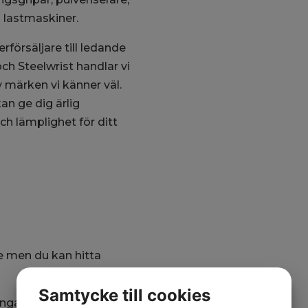
h lastmaskiner.
försäljare till ledande
ch Steelwrist handlar vi
 märken vi känner väl.
kan ge dig ärlig
ch lämplighet för ditt
e men du kan hitta
Samtycke till cookies
ga, för minigrävare till