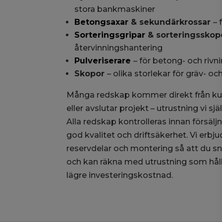
stora bankmaskiner
Betongsaxar
& sekundärkrossar
– 
Sorteringsgripar
& sorteringssko
återvinningshantering
Pulveriserare
– för betong- och riv
Skopor
– olika storlekar för gräv- o
Många redskap kommer direkt från k
eller avslutar projekt – utrustning vi sjä
Alla redskap kontrolleras innan försäljn
god kvalitet och driftsäkerhet. Vi erbju
reservdelar och montering så att du 
och kan räkna med utrustning som håller 
lägre investeringskostnad.