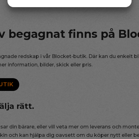
JA
NEJ
JA
NEJ
MARKNADSFÖRING
STATISTIK
v begagnat finns på Blo
agnade redskap i vår Blocket-butik. Där kan du enkelt b
 information, bilder, skick eller pris.
UTIK
lja rätt.
ar din bärare, eller vill veta mer om leverans och mont
skin och kan hjälpa dig oavsett om du köper nytt eller 