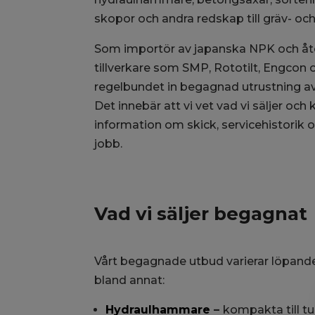
skopor och andra redskap till gräv- oc
Som importör av japanska NPK och åter
tillverkare som SMP, Rototilt, Engcon o
regelbundet in begagnad utrustning av
Det innebär att vi vet vad vi säljer och 
information om skick, servicehistorik o
jobb.
Vad vi säljer begagnat
Vårt begagnade utbud varierar löpand
bland annat:
Hydraulhammare
–
kompakta till tun