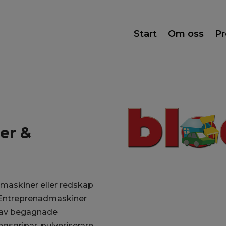
Start
Om oss
Pr
er &
maskiner eller redskap
a Entreprenadmaskiner
t av begagnade
sgripar, pulveriserare,