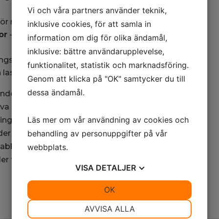
Vi och våra partners använder teknik,
för rivning och sortering
inklusive cookies, för att samla in
por
– för massa- och
information om dig för olika ändamål,
inklusive: bättre användarupplevelse,
ningsarbeten
funktionalitet, statistik och marknadsföring.
ch lastmaskiner
Genom att klicka på "OK" samtycker du till
dessa ändamål.
under som uppgraderar
lva har sålt och servat.
Läs mer om vår användning av cookies och
ing för att säkerställa
behandling av personuppgifter på vår
der även service,
snabbt kommer igång –
webbplats.
för tuffa jobb, till en
VISA
DETALJER
JA
NEJ
OK
JA
NEJ
NÖDVÄNDIG
INSTÄLLNINGAR
AVVISA ALLA