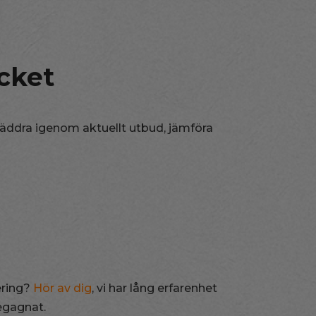
cket
läddra igenom aktuellt utbud, jämföra
ering?
Hör av dig
, vi har lång erfarenhet
begagnat.